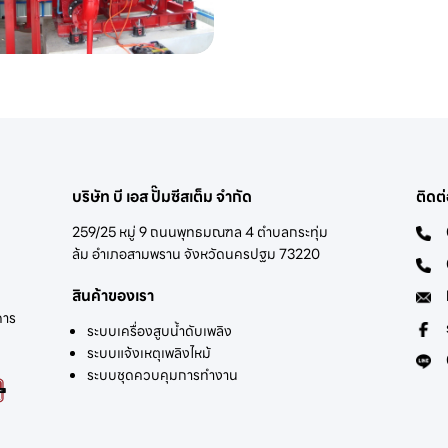
บริษัท บี เอส ปั๊มซีสเต็ม จำกัด
ติดต
259/25 หมู่ 9 ถนนพุทธมณฑล 4 ตำบลกระทุ่ม
ล้ม อำเภอสามพราน จังหวัดนครปฐม 73220
สินค้าของเรา
คาร
ระบบเครื่องสูบน้ำดับเพลิง
ระบบแจ้งเหตุเพลิงไหม้
ระบบชุดควบคุมการทำงาน